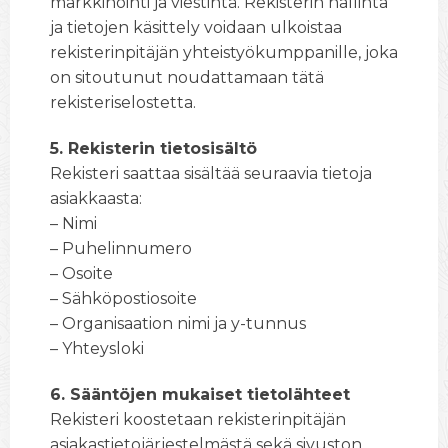
markkinointi ja viestintä. Rekisterin hallinta
ja tietojen käsittely voidaan ulkoistaa
rekisterinpitäjän yhteistyökumppanille, joka
on sitoutunut noudattamaan tätä
rekisteriselostetta.
5. Rekisterin tietosisältö
Rekisteri saattaa sisältää seuraavia tietoja
asiakkaasta:
– Nimi
– Puhelinnumero
– Osoite
– Sähköpostiosoite
– Organisaation nimi ja y-tunnus
– Yhteysloki
6. Sääntöjen mukaiset tietolähteet
Rekisteri koostetaan rekisterinpitäjän
asiakastietojärjestelmästä sekä sivuston