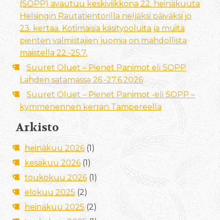
(SOPP) avautuu keskiviikkona 22. heinäkuuta
Helsingin Rautatientorilla neljäksi päiväksi jo
23. kertaa. Kotimaisia käsityöoluita ja muita
pienten valmistajien juomia on mahdollista
maistella 22.-25.7.
Suuret Oluet – Pienet Panimot eli SOPP
Lahden satamassa 26.-27.6.2026
Suuret Oluet – Pienet Panimot -eli SOPP –
kymmenennen kerran Tampereella
Arkisto
heinäkuu 2026
(1)
kesäkuu 2026
(1)
toukokuu 2026
(1)
elokuu 2025
(2)
heinäkuu 2025
(2)