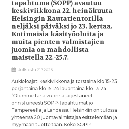
tapahtuma (SOPP) avautuu
keskiviikkona 22. heinäkuuta
Helsingin Rautatientorilla
neljäksi päiväksi jo 23. kertaa.
Kotimaisia käsityöoluita ja
muita pienten valmistajien
juomia on mahdollista
maistella 22.-25.7.
Julkaistu
21.7.2026
Aukioloajat: keskiviikkona ja torstaina klo 15-23
perjantaina klo 15-24 lauantaina klo 13-24
”Olemme tänä vuonna järjestäneet
onnistuneesti SOPP-tapahtumat jo
Tampereella ja Lahdessa. Helsinkiin on tulossa
yhteensä 20 juomavalmistajaa esittelemään ja
myymään tuotteitaan. Koko SOPP-