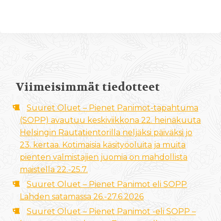
Viimeisimmät tiedotteet
Suuret Oluet – Pienet Panimot-tapahtuma
(SOPP) avautuu keskiviikkona 22. heinäkuuta
Helsingin Rautatientorilla neljäksi päiväksi jo
23. kertaa. Kotimaisia käsityöoluita ja muita
pienten valmistajien juomia on mahdollista
maistella 22.-25.7.
Suuret Oluet – Pienet Panimot eli SOPP
Lahden satamassa 26.-27.6.2026
Suuret Oluet – Pienet Panimot -eli SOPP –