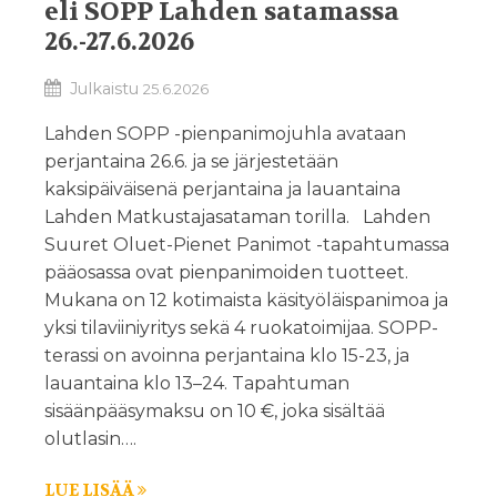
eli SOPP Lahden satamassa
26.-27.6.2026
Julkaistu
25.6.2026
Lahden SOPP -pienpanimojuhla avataan
perjantaina 26.6. ja se järjestetään
kaksipäiväisenä perjantaina ja lauantaina
Lahden Matkustajasataman torilla. Lahden
Suuret Oluet-Pienet Panimot -tapahtumassa
pääosassa ovat pienpanimoiden tuotteet.
Mukana on 12 kotimaista käsityöläispanimoa ja
yksi tilaviiniyritys sekä 4 ruokatoimijaa. SOPP-
terassi on avoinna perjantaina klo 15-23, ja
lauantaina klo 13–24. Tapahtuman
sisäänpääsymaksu on 10 €, joka sisältää
olutlasin….
LUE LISÄÄ