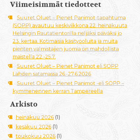
Viimeisimmät tiedotteet
Suuret Oluet – Pienet Panimot-tapahtuma
(SOPP) avautuu keskiviikkona 22. heinäkuuta
Helsingin Rautatientorilla neljäksi päiväksi jo
23. kertaa. Kotimaisia käsityöoluita ja muita
pienten valmistajien juomia on mahdollista
maistella 22.-25.7.
Suuret Oluet – Pienet Panimot eli SOPP
Lahden satamassa 26.-27.6.2026
Suuret Oluet – Pienet Panimot -eli SOPP –
kymmenennen kerran Tampereella
Arkisto
heinäkuu 2026
(1)
kesäkuu 2026
(1)
toukokuu 2026
(1)