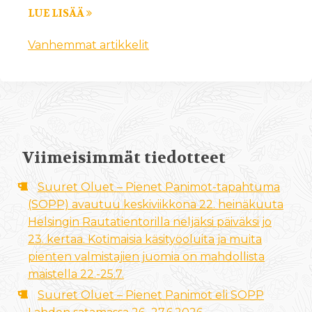
LUE LISÄÄ
Vanhemmat artikkelit
Viimeisimmät tiedotteet
Suuret Oluet – Pienet Panimot-tapahtuma
(SOPP) avautuu keskiviikkona 22. heinäkuuta
Helsingin Rautatientorilla neljäksi päiväksi jo
23. kertaa. Kotimaisia käsityöoluita ja muita
pienten valmistajien juomia on mahdollista
maistella 22.-25.7.
Suuret Oluet – Pienet Panimot eli SOPP