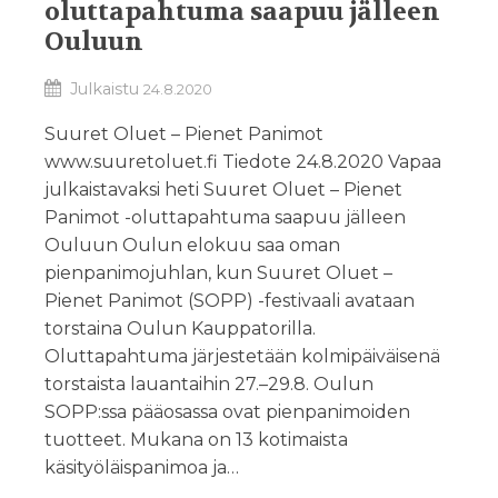
oluttapahtuma saapuu jälleen
Ouluun
Julkaistu
24.8.2020
Suuret Oluet – Pienet Panimot
www.suuretoluet.fi Tiedote 24.8.2020 Vapaa
julkaistavaksi heti Suuret Oluet – Pienet
Panimot -oluttapahtuma saapuu jälleen
Ouluun Oulun elokuu saa oman
pienpanimojuhlan, kun Suuret Oluet –
Pienet Panimot (SOPP) -festivaali avataan
torstaina Oulun Kauppatorilla.
Oluttapahtuma järjestetään kolmipäiväisenä
torstaista lauantaihin 27.–29.8. Oulun
SOPP:ssa pääosassa ovat pienpanimoiden
tuotteet. Mukana on 13 kotimaista
käsityöläispanimoa ja…