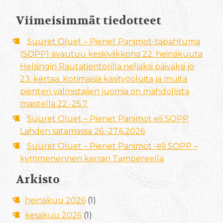
Viimeisimmät tiedotteet
Suuret Oluet – Pienet Panimot-tapahtuma
(SOPP) avautuu keskiviikkona 22. heinäkuuta
Helsingin Rautatientorilla neljäksi päiväksi jo
23. kertaa. Kotimaisia käsityöoluita ja muita
pienten valmistajien juomia on mahdollista
maistella 22.-25.7.
Suuret Oluet – Pienet Panimot eli SOPP
Lahden satamassa 26.-27.6.2026
Suuret Oluet – Pienet Panimot -eli SOPP –
kymmenennen kerran Tampereella
Arkisto
heinäkuu 2026
(1)
kesäkuu 2026
(1)