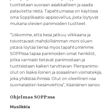
tuotteitaan suoraan asiakkailleen ja saada
palautetta niistä. Tapahtumassa on käytössä
oma Sopplikaatio-appisovellus, josta löytyvät
mukana olevien panimoiden tuotteet.
”Uskomme, että kesä jatkuu vilkkaana ja
toivottavasti mahdollisimman moni oluen
ystävä löytää tiensä myös tapahtumiimme.
SOPPissa tapaa panimoiden omat henkilöt,
jotka varmasti tietävät panimostaan ja
tuotteistaan kaiken tarvittavan. Pienpanimo-
olut on lisäksi iloinen ja sosiaalinen voimatekijä,
joka yhdistää ihmisiä. Olut on oleellinen osa
suomalaisten kesänviettoa”, Kääriäinen sanoo.
Ohjelmaa SOPP:ssa
Musiikkia