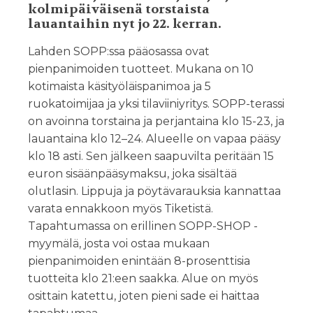
kolmipäiväisenä torstaista
lauantaihin nyt jo 22. kerran.
Lahden SOPP:ssa pääosassa ovat
pienpanimoiden tuotteet. Mukana on 10
kotimaista käsityöläispanimoa ja 5
ruokatoimijaa ja yksi tilaviiniyritys. SOPP-terassi
on avoinna torstaina ja perjantaina klo 15-23, ja
lauantaina klo 12–24. Alueelle on vapaa pääsy
klo 18 asti. Sen jälkeen saapuvilta peritään 15
euron sisäänpääsymaksu, joka sisältää
olutlasin. Lippuja ja pöytävarauksia kannattaa
varata ennakkoon myös Tiketistä.
Tapahtumassa on erillinen SOPP-SHOP -
myymälä, josta voi ostaa mukaan
pienpanimoiden enintään 8-prosenttisia
tuotteita klo 21:een saakka. Alue on myös
osittain katettu, joten pieni sade ei haittaa