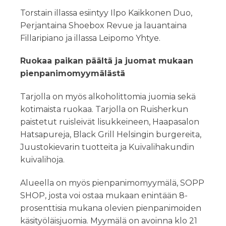
Torstain illassa esiintyy Ilpo Kaikkonen Duo,
Perjantaina Shoebox Revue ja lauantaina
Fillaripiano ja illassa Leipomo Yhtye.
Ruokaa paikan päältä ja juomat mukaan
pienpanimomyymälästä
Tarjolla on myös alkoholittomia juomia sekä
kotimaista ruokaa. Tarjolla on Ruisherkun
paistetut ruisleivät lisukkeineen, Haapasalon
Hatsapureja, Black Grill Helsingin burgereita,
Juustokievarin tuotteita ja Kuivalihakundin
kuivalihoja.
Alueella on myös pienpanimomyymälä, SOPP
SHOP, josta voi ostaa mukaan enintään 8-
prosenttisia mukana olevien pienpanimoiden
käsityöläisjuomia. Myymälä on avoinna klo 21