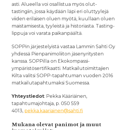
asti. Alueella voi osallistua myös olut-
tastingiin, jossa käydään läpi eri oluttyylejä
viiden erilaisen oluen myötä, kuullaan oluen
maistamisesta, tyyleistä ja historiasta. Tasting-
lippuja voi varata paikanpäältä.
SOPPin järjestelyistä vastaa Lammin Sahti Oy
yhdessä Pienpanimoliiton jäsenyritysten
kanssa. SOPPilla on Ekokompassi-
ympäristösertifikaatti. Matkailutoimittajien
Kilta valitsi SOPP-tapahtuman vuoden 2016
matkailutapahtumaksi Suomessa.
Yhteystiedot
: Pekka Kääriäinen,
tapahtumajohtaja, p. 050 559
4013,
pekka.kaariainen@sahti.fi
Mukana olevat panimot ja muut