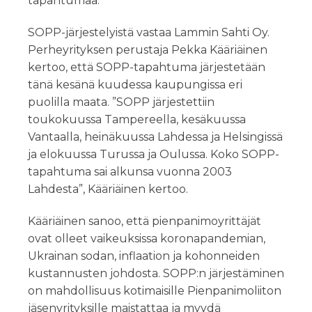
tapahtumaa.
SOPP-järjestelyistä vastaa Lammin Sahti Oy.
Perheyrityksen perustaja Pekka Kääriäinen
kertoo, että SOPP-tapahtuma järjestetään
tänä kesänä kuudessa kaupungissa eri
puolilla maata. ”SOPP järjestettiin
toukokuussa Tampereella, kesäkuussa
Vantaalla, heinäkuussa Lahdessa ja Helsingissä
ja elokuussa Turussa ja Oulussa. Koko SOPP-
tapahtuma sai alkunsa vuonna 2003
Lahdesta”, Kääriäinen kertoo.
Kääriäinen sanoo, että pienpanimoyrittäjät
ovat olleet vaikeuksissa koronapandemian,
Ukrainan sodan, inflaation ja kohonneiden
kustannusten johdosta. SOPP:n järjestäminen
on mahdollisuus kotimaisille Pienpanimoliiton
jäsenyrityksille maistattaa ja myydä